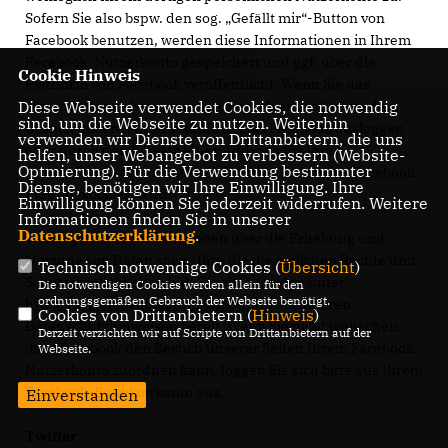
Sofern Sie also bspw. den sog. „Gefällt mir“-Button von
Facebook benutzen, werden diese Informationen in Ihrem
Facebook-Nutzerkonto gespeichert und ggf. über die
Cookie Hinweis
Plattform von Facebook veröffentlicht. Wenn Sie das
Diese Webseite verwendet Cookies, die notwendig
verhindern möchten, müssen Sie sich entweder vor dem
sind, um die Webseite zu nutzen. Weiterhin
Besuch unseres Internetauftritts bei Facebook ausloggen
verwenden wir Dienste von Drittanbietern, die uns
oder durch den Einsatz eines Add-ons für Ihren
helfen, unser Webangebot zu verbessern (Website-
Optmierung). Für die Verwendung bestimmter
Internetbrowser verhindern, dass das Laden des Facebook-
Dienste, benötigen wir Ihre Einwilligung. Ihre
Plug-in blockiert wird.
Einwilligung können Sie jederzeit widerrufen. Weitere
Informationen finden Sie in unserer
Datenschutzerklärung
.
Weitergehende Informationen über die Erhebung und
Nutzung von Daten sowie Ihre diesbezüglichen Rechte und
Technisch notwendige Cookies (
Übersicht
)
Schutzmöglichkeiten hält Facebook in den unter
Die notwendigen Cookies werden allein für den
ordnungsgemäßen Gebrauch der Webseite benötigt.
https://www.facebook.com/policy.php
abrufbaren
Cookies von Drittanbietern (
Hinweis
)
Datenschutzhinweisen bereit. Wenn Sie nicht wünschen,
Derzeit verzichten wir auf Scripte von Drittanbietern auf der
dass Facebook den Besuch unserer Seiten Ihrem Facebook-
Webseite.
Nutzerkonto zuordnen kann, loggen Sie sich bitte aus Ihrem
Facebook-Benutzerkonto aus.
Einverstanden
Twitter