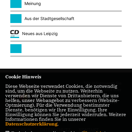
Meinung
Aus der Stadtgesellschaft
Neues aus Leipzig
Cookie Hinweis
Wir informieren Sie
Diese Webseite verwendet Cookies, die notwendig
auf dieser Seite über
sind, um die Webseite zu nutzen. Weiterhin
verwenden wir Dienste von Drittanbietern, die uns
unsere Arbeit im
helfen, unser Webangebot zu verbessern (Website-
Leipziger Stadtrat.
Optmierung). Für die Verwendung bestimmter
Dienste, benötigen wir Ihre Einwilligung. Ihre
Einwilligung können Sie jederzeit widerrufen. Weitere
Informationen finden Sie in unserer
Datenschutzerklärung
.
IMPRESSUM
DATENSCHUTZ
KONTAKT