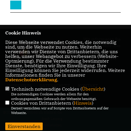
Cookie Hinweis
Wir informieren Sie
Diese Webseite verwendet Cookies, die notwendig
auf dieser Seite über
sind, um die Webseite zu nutzen. Weiterhin
verwenden wir Dienste von Drittanbietern, die uns
unsere Arbeit im
helfen, unser Webangebot zu verbessern (Website-
Leipziger Stadtrat.
Optmierung). Für die Verwendung bestimmter
Dienste, benötigen wir Ihre Einwilligung. Ihre
Einwilligung können Sie jederzeit widerrufen. Weitere
Informationen finden Sie in unserer
Datenschutzerklärung
.
IMPRESSUM
DATENSCHUTZ
KONTAKT
Technisch notwendige Cookies (
Übersicht
)
MITGLIEDERBEREICH
Die notwendigen Cookies werden allein für den
ordnungsgemäßen Gebrauch der Webseite benötigt.
Cookies von Drittanbietern (
Hinweis
)
Derzeit verzichten wir auf Scripte von Drittanbietern auf der
@2026 CDU-Fraktion im Stadtrat der
Webseite.
Stadt Leipzig
Alle Rechte vorbehalten.
Einverstanden