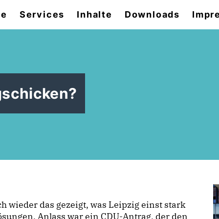
se
Services
Inhalte
Downloads
Impr
gschicken?
ch wieder das gezeigt, was Leipzig einst stark
Lösungen. Anlass war ein CDU-Antrag, der den