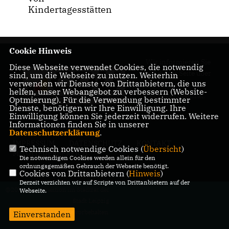
Kindertagesstätten
Cookie Hinweis
Wir informieren Sie
Diese Webseite verwendet Cookies, die notwendig
auf dieser Seite über
sind, um die Webseite zu nutzen. Weiterhin
verwenden wir Dienste von Drittanbietern, die uns
unsere Arbeit im
helfen, unser Webangebot zu verbessern (Website-
Leipziger Stadtrat.
Optmierung). Für die Verwendung bestimmter
Dienste, benötigen wir Ihre Einwilligung. Ihre
Einwilligung können Sie jederzeit widerrufen. Weitere
Informationen finden Sie in unserer
Datenschutzerklärung
.
IMPRESSUM
DATENSCHUTZ
KONTAKT
Technisch notwendige Cookies (
Übersicht
)
MITGLIEDERBEREICH
Die notwendigen Cookies werden allein für den
ordnungsgemäßen Gebrauch der Webseite benötigt.
Cookies von Drittanbietern (
Hinweis
)
Derzeit verzichten wir auf Scripte von Drittanbietern auf der
@2026 CDU-Fraktion im Stadtrat der
Webseite.
Stadt Leipzig
Alle Rechte vorbehalten.
Einverstanden