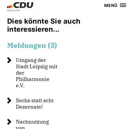
MENÜ
Dies könnte Sie auch
interessieren...
Meldungen (3)
Umgang der
Stadt Leipzig mit
der
Philharmonie
e.V.
Sechs statt acht
Dezernate!
Nachnutzung
von